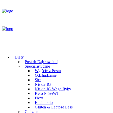
Diety
Post dr Dąbrowskiej
Specjalistyczne
Wyjście z Postu
Odchudzanie
Sirt
Niskie IG
Niskie IG Wege Ryby
Keto (<5%W)
Flexi
Hashimoto
Gluten & Lactose Less
Codzienne