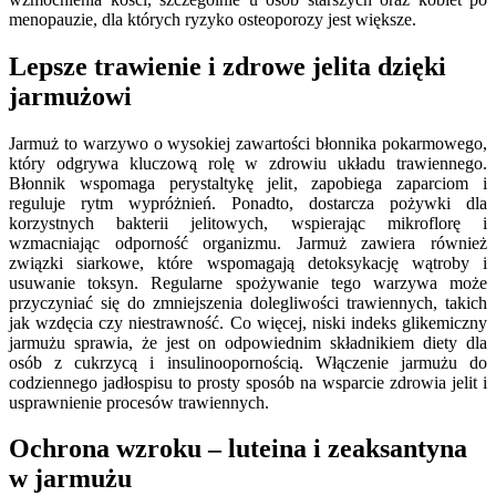
menopauzie, dla których ryzyko osteoporozy jest większe.
Lepsze trawienie i zdrowe jelita dzięki
jarmużowi
Jarmuż to warzywo o wysokiej zawartości błonnika pokarmowego,
który odgrywa kluczową rolę w zdrowiu układu trawiennego.
Błonnik wspomaga perystaltykę jelit, zapobiega zaparciom i
reguluje rytm wypróżnień. Ponadto, dostarcza pożywki dla
korzystnych bakterii jelitowych, wspierając mikroflorę i
wzmacniając odporność organizmu. Jarmuż zawiera również
związki siarkowe, które wspomagają detoksykację wątroby i
usuwanie toksyn. Regularne spożywanie tego warzywa może
przyczyniać się do zmniejszenia dolegliwości trawiennych, takich
jak wzdęcia czy niestrawność. Co więcej, niski indeks glikemiczny
jarmużu sprawia, że jest on odpowiednim składnikiem diety dla
osób z cukrzycą i insulinoopornością. Włączenie jarmużu do
codziennego jadłospisu to prosty sposób na wsparcie zdrowia jelit i
usprawnienie procesów trawiennych.
Ochrona wzroku – luteina i zeaksantyna
w jarmużu