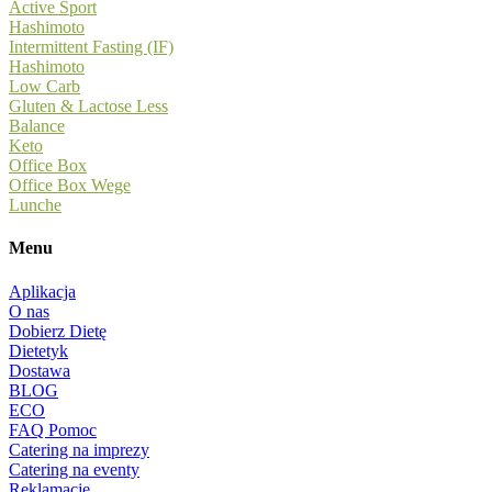
Active Sport
Hashimoto
Intermittent Fasting (IF)
Hashimoto
Low Carb
Gluten & Lactose Less
Balance
Keto
Office Box
Office Box Wege
Lunche
Menu
Aplikacja
O nas
Dobierz Dietę
Dietetyk
Dostawa
BLOG
ECO
FAQ Pomoc
Catering na imprezy
Catering na eventy
Reklamacje