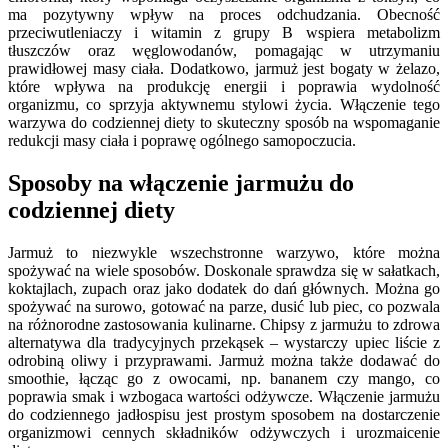
ma pozytywny wpływ na proces odchudzania. Obecność
przeciwutleniaczy i witamin z grupy B wspiera metabolizm
tłuszczów oraz węglowodanów, pomagając w utrzymaniu
prawidłowej masy ciała. Dodatkowo, jarmuż jest bogaty w żelazo,
które wpływa na produkcję energii i poprawia wydolność
organizmu, co sprzyja aktywnemu stylowi życia. Włączenie tego
warzywa do codziennej diety to skuteczny sposób na wspomaganie
redukcji masy ciała i poprawę ogólnego samopoczucia.
Sposoby na włączenie jarmużu do
codziennej diety
Jarmuż to niezwykle wszechstronne warzywo, które można
spożywać na wiele sposobów. Doskonale sprawdza się w sałatkach,
koktajlach, zupach oraz jako dodatek do dań głównych. Można go
spożywać na surowo, gotować na parze, dusić lub piec, co pozwala
na różnorodne zastosowania kulinarne. Chipsy z jarmużu to zdrowa
alternatywa dla tradycyjnych przekąsek – wystarczy upiec liście z
odrobiną oliwy i przyprawami. Jarmuż można także dodawać do
smoothie, łącząc go z owocami, np. bananem czy mango, co
poprawia smak i wzbogaca wartości odżywcze. Włączenie jarmużu
do codziennego jadłospisu jest prostym sposobem na dostarczenie
organizmowi cennych składników odżywczych i urozmaicenie