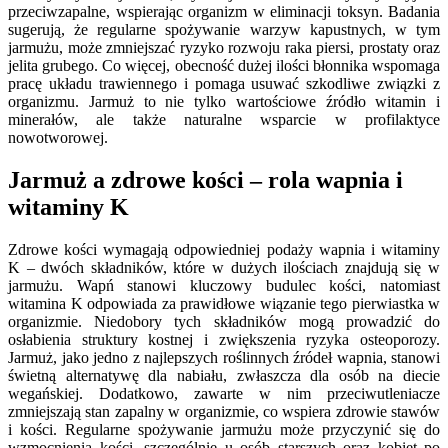
przeciwzapalne, wspierając organizm w eliminacji toksyn. Badania
sugerują, że regularne spożywanie warzyw kapustnych, w tym
jarmużu, może zmniejszać ryzyko rozwoju raka piersi, prostaty oraz
jelita grubego. Co więcej, obecność dużej ilości błonnika wspomaga
pracę układu trawiennego i pomaga usuwać szkodliwe związki z
organizmu. Jarmuż to nie tylko wartościowe źródło witamin i
minerałów, ale także naturalne wsparcie w profilaktyce
nowotworowej.
Jarmuż a zdrowe kości – rola wapnia i
witaminy K
Zdrowe kości wymagają odpowiedniej podaży wapnia i witaminy
K – dwóch składników, które w dużych ilościach znajdują się w
jarmużu. Wapń stanowi kluczowy budulec kości, natomiast
witamina K odpowiada za prawidłowe wiązanie tego pierwiastka w
organizmie. Niedobory tych składników mogą prowadzić do
osłabienia struktury kostnej i zwiększenia ryzyka osteoporozy.
Jarmuż, jako jedno z najlepszych roślinnych źródeł wapnia, stanowi
świetną alternatywę dla nabiału, zwłaszcza dla osób na diecie
wegańskiej. Dodatkowo, zawarte w nim przeciwutleniacze
zmniejszają stan zapalny w organizmie, co wspiera zdrowie stawów
i kości. Regularne spożywanie jarmużu może przyczynić się do
wzmocnienia kości, szczególnie u osób starszych oraz kobiet po