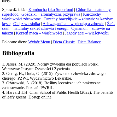
diety.
Sprawdź także:
Kombucha jako Superfood
|
Chlorella – naturalny
superfood
|
Goździki – aromatyczna przyprawa
|
Karczochy –
właściwości zdrowotne
|
Orzechy brazylijskie – zdrowie w każdym
kęsie
|
Olej z wiesiołka
|
Ashwagandha – wspierająca zdrowie
|
Żeń-
szeń – naturalny sekret zdrowia i energii
|
Cynamon – zdrowie na
talerzu
|
Korzeń maca – właściwości
|
Jagody acai – właściwości
Polecane diety:
Wybór Menu
|
Dieta Classic
|
Dieta Balance
Bibliografia
1. Jarosz, M. (2020). Normy żywienia dla populacji Polski.
Warszawa: Instytut Żywności i Żywienia.
2. Gertig, H., Duda, G. (2015). Żywienie człowieka zdrowego i
chorego. PZWL Wydawnictwo Lekarskie.
3. Ożarowski, A. (2018). Rośliny lecznicze i ich praktyczne
zastosowanie. Poznań: PWRiL.
4. Harvard T.H. Chan School of Public Health (2022). The benefits
of leafy greens. Dostęp online.