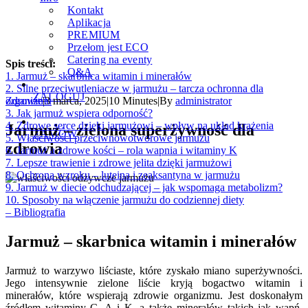
Kontakt
Aplikacja
PREMIUM
Przełom jest ECO
Catering na eventy
Spis treści:
Q&A
1. Jarmuż – skarbnica witamin i minerałów
2. Silne przeciwutleniacze w jarmużu – tarcza ochronna dla
ZALOGUJ
organizmu
Zdrowie
|
3 marca, 2025
|
10 Minutes
|
By
administrator
3. Jak jarmuż wspiera odporność?
4. Zdrowe serce dzięki jarmużowi – wpływ na układ krążenia
Jarmuż – zielona superżywność dla
ZAMÓW
5. Właściwości przeciwnowotworowe jarmużu
zdrowia
6. Jarmuż a zdrowe kości – rola wapnia i witaminy K
7. Lepsze trawienie i zdrowe jelita dzięki jarmużowi
8. Ochrona wzroku – luteina i zeaksantyna w jarmużu
9. Jarmuż w diecie odchudzającej – jak wspomaga metabolizm?
10. Sposoby na włączenie jarmużu do codziennej diety
– Bibliografia
Jarmuż – skarbnica witamin i minerałów
Jarmuż to warzywo liściaste, które zyskało miano superżywności.
Jego intensywnie zielone liście kryją bogactwo witamin i
minerałów, które wspierają zdrowie organizmu. Jest doskonałym
źródłem witaminy C, A i K, a także minerałów takich jak wapń,