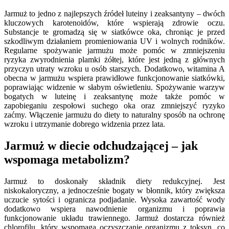
Jarmuż to jedno z najlepszych źródeł luteiny i zeaksantyny – dwóch
kluczowych karotenoidów, które wspierają zdrowie oczu.
Substancje te gromadzą się w siatkówce oka, chroniąc je przed
szkodliwym działaniem promieniowania UV i wolnych rodników.
Regularne spożywanie jarmużu może pomóc w zmniejszeniu
ryzyka zwyrodnienia plamki żółtej, które jest jedną z głównych
przyczyn utraty wzroku u osób starszych. Dodatkowo, witamina A
obecna w jarmużu wspiera prawidłowe funkcjonowanie siatkówki,
poprawiając widzenie w słabym oświetleniu. Spożywanie warzyw
bogatych w luteinę i zeaksantynę może także pomóc w
zapobieganiu zespołowi suchego oka oraz zmniejszyć ryzyko
zaćmy. Włączenie jarmużu do diety to naturalny sposób na ochronę
wzroku i utrzymanie dobrego widzenia przez lata.
Jarmuż w diecie odchudzającej – jak
wspomaga metabolizm?
Jarmuż to doskonały składnik diety redukcyjnej. Jest
niskokaloryczny, a jednocześnie bogaty w błonnik, który zwiększa
uczucie sytości i ogranicza podjadanie. Wysoka zawartość wody
dodatkowo wspiera nawodnienie organizmu i poprawia
funkcjonowanie układu trawiennego. Jarmuż dostarcza również
chlorofilu, który wspomaga oczyszczanie organizmu z toksyn, co