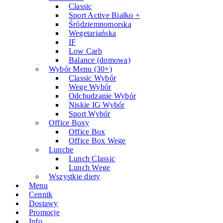
Classic
Sport Active Białko +
Śródziemnomorska
Wegetariańska
IF
Low Carb
Balance (domowa)
Wybór Menu (30+)
Classic Wybór
Wege Wybór
Odchudzanie Wybór
Niskie IG Wybór
Sport Wybór
Office Boxy
Office Box
Office Box Wege
Lunche
Lunch Classic
Lunch Wege
Wszystkie diety
Menu
Cennik
Dostawy
Promocje
Info