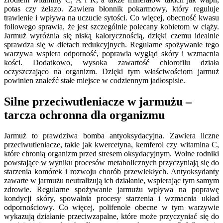
potas czy żelazo. Zawiera błonnik pokarmowy, który reguluje
trawienie i wpływa na uczucie sytości. Co więcej, obecność kwasu
foliowego sprawia, że jest szczególnie polecany kobietom w ciąży.
Jarmuż wyróżnia się niską kalorycznością, dzięki czemu idealnie
sprawdza się w dietach redukcyjnych. Regularne spożywanie tego
warzywa wspiera odporność, poprawia wygląd skóry i wzmacnia
kości. Dodatkowo, wysoka zawartość chlorofilu działa
oczyszczająco na organizm. Dzięki tym właściwościom jarmuż
powinien znaleźć stałe miejsce w codziennym jadłospisie.
Silne przeciwutleniacze w jarmużu –
tarcza ochronna dla organizmu
Jarmuż to prawdziwa bomba antyoksydacyjna. Zawiera liczne
przeciwutleniacze, takie jak kwercetyna, kemferol czy witamina C,
które chronią organizm przed stresem oksydacyjnym. Wolne rodniki
powstające w wyniku procesów metabolicznych przyczyniają się do
starzenia komórek i rozwoju chorób przewlekłych. Antyoksydanty
zawarte w jarmużu neutralizują ich działanie, wspierając tym samym
zdrowie. Regularne spożywanie jarmużu wpływa na poprawę
kondycji skóry, spowalnia procesy starzenia i wzmacnia układ
odpornościowy. Co więcej, polifenole obecne w tym warzywie
wykazują działanie przeciwzapalne, które może przyczyniać się do