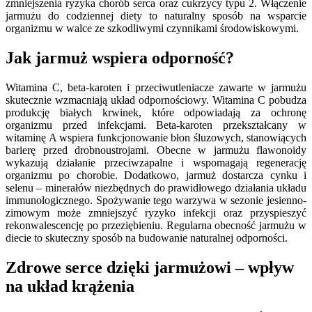
zmniejszenia ryzyka chorób serca oraz cukrzycy typu 2. Włączenie
jarmużu do codziennej diety to naturalny sposób na wsparcie
organizmu w walce ze szkodliwymi czynnikami środowiskowymi.
Jak jarmuż wspiera odporność?
Witamina C, beta-karoten i przeciwutleniacze zawarte w jarmużu
skutecznie wzmacniają układ odpornościowy. Witamina C pobudza
produkcję białych krwinek, które odpowiadają za ochronę
organizmu przed infekcjami. Beta-karoten przekształcany w
witaminę A wspiera funkcjonowanie błon śluzowych, stanowiących
barierę przed drobnoustrojami. Obecne w jarmużu flawonoidy
wykazują działanie przeciwzapalne i wspomagają regenerację
organizmu po chorobie. Dodatkowo, jarmuż dostarcza cynku i
selenu – minerałów niezbędnych do prawidłowego działania układu
immunologicznego. Spożywanie tego warzywa w sezonie jesienno-
zimowym może zmniejszyć ryzyko infekcji oraz przyspieszyć
rekonwalescencję po przeziębieniu. Regularna obecność jarmużu w
diecie to skuteczny sposób na budowanie naturalnej odporności.
Zdrowe serce dzięki jarmużowi – wpływ
na układ krążenia