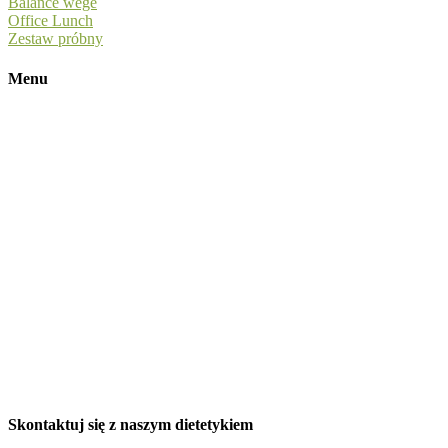
Balance wege
Office Lunch
Zestaw próbny
Menu
Cennik
Menu
Dobierz dietę
Strefa dostaw
Kontakt
Catering na eventy
Alergeny
Promocje
Aplikacja
O nas
Blog
Promocje
Program lojalnościowy
Dla firm
Kalkulator kalorii
Skontaktuj się z naszym dietetykiem