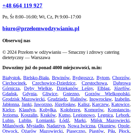
+48 664 119 927
Pn, Śr 8:00–16:00; Wt, Cz, Pt 9:00–17:00
biuro@przelomwodzywianiu.pl
Obserwuj nas
© 2024 Przełom w odżywianiu — Smaczny i zdrowy catering
dietetyczny — Warszawa
Dowozimy już do ponad 4000 miejscowości, m.in:
Białystok
,
Bielsko-Biała
,
Brwinów
,
Bydgoszcz
,
Bytom
,
Chorzów
,
Ciechocinek
,
Czechowice-Dziedzice
,
Częstochowa
,
Dąbrowa
Górnicza
,
Dęby Wielkie
,
Dziekanów Leśny
,
Elbląg
,
Józefów
,
Gdańsk
,
Gdynia
,
Gliwice
,
Gniezno
,
Gorzów Wielkopolski
,
Grodzisk Mazowiecki
,
Grudziądz
,
Halinów
,
Inowrocław
,
Izabelin
,
Jabłonna
,
Janki
,
Jaworzno
,
Józefosław
,
Kalisz
,
Karczew
,
Katowice
,
Kielce
,
Klaudyn
,
Kobyłka
,
Kołobrzeg
,
Komorów
,
Konstancin-
Jeziorna
,
Koszalin
,
Kraków
,
Kutno
,
Legionowo
,
Legnica
,
Lębork
,
Lubin
,
Lublin
,
Łomianki
,
Łódź
,
Marki
,
Mińsk Mazowiecki
,
Milanówek
,
Mysiadło
,
Nadarzyn
,
Nowa Iwiczna
,
Okuniew
,
Opole
,
Otwock
,
Ożarów Mazowiecki
,
Piaseczno
,
Piastów
,
Piła
,
Płock
,