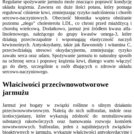
Regularne spożywanie jarmużu może znacząco poprawić kondycję
układu krążenia. Zawiera on duże ilości potasu, który pomaga
regulować ciśnienie krwi, zmniejszając ryzyko nadciśnienia i chorób
sercowo-naczyniowych. Obecność błonnika wspiera obniżanie
poziomu „złego” cholesterolu LDL, co chroni przed miażdżycą i
chorobą wieńcową. Dodatkowo, jarmuż jest źródłem kwasu alfa-
linolenowego, należącego do grupy kwasów omega-3, które
działają przeciwzapalnie i wspomagają elastyczność naczyń
krwionośnych. Antyoksydanty, takie jak flawonoidy i witamina C,
przeciwdziałają stresowi oksydacyjnemu, zmniejszając ryzyko
zawału serca oraz udaru. Spożywanie jarmużu to naturalny sposób
na ochronę serca i poprawę krążenia krwi, dlatego warto włączyć
go do diety, szczególnie u osób dbających o zdrowie układu
sercowo-naczyniowego.
Właściwości przeciwnowotworowe
jarmużu
Jarmuż jest bogaty w związki roślinne o silnym działaniu
przeciwnowotworowym. Należą do nich sulforafan, indole oraz
izotiocyjaniany, które wykazują zdolność do neutralizowania
substancji rakotwórczych oraz hamowania rozwoju komórek
nowotworowych. Sulforafan, jeden z najsilniejszych związków
bioaktywnych w jarmużu, wykazuje właściwości antyoksydacyjne i