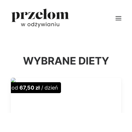
ZAMÓW
DIETY
WYBRANE DIETY
MENU
CENNIK
DOSTAWY
od
67,50 zł
/ dzień
PROMOCJE
INFO
ZALOGUJ