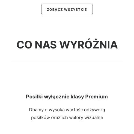
ZAMÓW
ZOBACZ WSZYSTKIE
Wybór Menu Classic
Dieta Twój Wybór Menu to elastyczny wariant, w
CO NAS WYRÓŻNIA
którym samodzielnie komponujesz codzienne
menu według swoich preferencji smakowych.
BEZPŁATNA DOSTAWA NA TERENIE WARSZAWY
WIĘCEJ
Posiłki wyłącznie klasy Premium
Dbamy o wysoką wartość odżywczą
posiłków oraz ich walory wizualne