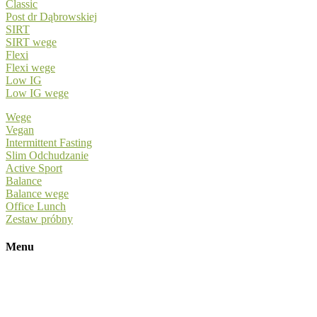
Classic
Post dr Dąbrowskiej
SIRT
SIRT wege
Flexi
Flexi wege
Low IG
Low IG wege
Wege
Vegan
Intermittent Fasting
Slim Odchudzanie
Active Sport
Balance
Balance wege
Office Lunch
Zestaw próbny
Menu
Cennik
Menu
Dobierz dietę
Strefa dostaw