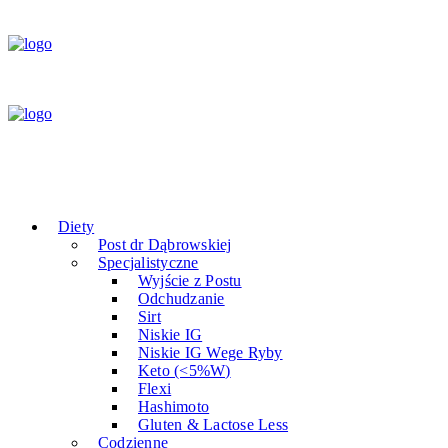
Diety
Post dr Dąbrowskiej
Specjalistyczne
Wyjście z Postu
Odchudzanie
Sirt
Niskie IG
Niskie IG Wege Ryby
Keto (<5%W)
Flexi
Hashimoto
Gluten & Lactose Less
Codzienne