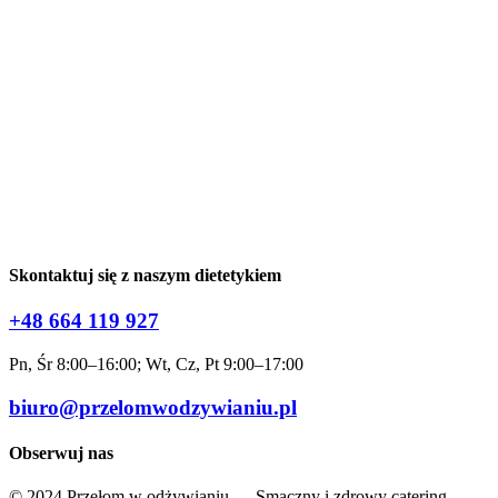
Kontakt
Catering na eventy
Alergeny
Promocje
Aplikacja
O nas
Blog
Promocje
Program lojalnościowy
Dla firm
Kalkulator kalorii
Skontaktuj się z naszym dietetykiem
+48 664 119 927
Pn, Śr 8:00–16:00; Wt, Cz, Pt 9:00–17:00
biuro@przelomwodzywianiu.pl
Obserwuj nas
© 2024 Przełom w odżywianiu — Smaczny i zdrowy catering