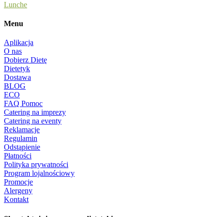
Lunche
Menu
Aplikacja
O nas
Dobierz Dietę
Dietetyk
Dostawa
BLOG
ECO
FAQ Pomoc
Catering na imprezy
Catering na eventy
Reklamacje
Regulamin
Odstąpienie
Płatności
Polityka prywatności
Program lojalnościowy
Promocje
Alergeny
Kontakt