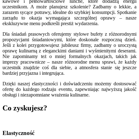
kawowe i pełnowartościowe lunche, które dodadzą energii
uczestnikom. A może planujesz szkolenie? Zadbamy o lekkie, a
zarazem sycące potrawy, idealne do szybkiej konsumpcji. Spotkanie
zarządu to okazja wymagająca szczególnej oprawy – nasze
ekskluzywne menu podkreśli prestiż wydarzenia.
Dla śniadań prasowych oferujemy stylowe bufety z różnorodnymi
propozycjami śniadaniowymi, które doskonale rozpoczną dzień.
Jeśli z kolei przygotowujesz jubileusz firmy, zadbamy o uroczystą
oprawę kulinarną z eleganckimi daniami i wyśmienitymi deserami.
Nie zapominamy też o mniej formalnych okazjach, takich jak
imprezy pracownicze – nasze różnorodne menu sprawi, że każdy
uczestnik znajdzie coś dla siebie, a atmosfera stanie się jeszcze
bardziej przyjazna i integrująca.
Dzięki naszej elastyczności i doświadczeniu możemy dostosować
ofertę do każdego rodzaju eventu, zapewniając najwyższą jakość
obsługi i niezapomniane wrażenia kulinarne.
Co zyskujesz?
Elastyczność