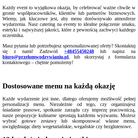
Każdy event to wyjątkowa okazja, by celebrować ważne chwile w
gronie współpracowników, klientów lub partnerów biznesowych.
Wiemy, jak kluczowe jest, aby menu dorównywało atmosferze
wydarzenia. Nasz catering na eventy to idealne połączenie smaku,
estetyki i najwyższej jakości, które z pewnością zachwyci każdego
uczestnika.
Masz pytania lub potrzebujesz spersonalizowanej oferty? Skontaktuj
się z nami! Zadzwoń
+48455450248
lub napisz na
biuro@przelomwodzywianiu.pl
, lub skorzystaj z formularza
kontaktowego – chętnie pomożemy!
Dostosowane menu na każdą okazję
Każde wydarzenie jest inne, dlatego oferujemy możliwość pełnej
personalizacji menu. Niezależnie od tego, czy organizujesz
śniadanie prasowe, spotkanie zarządu czy imprezę pracowniczą,
nasze propozycje kulinarne sprostają każdemu wyzwaniu. Możesz
wybrać gotowe zestawy lub skomponować własne menu,
uwzględniając diety wegetariańskie, wegańskie czy bezglutenowe.