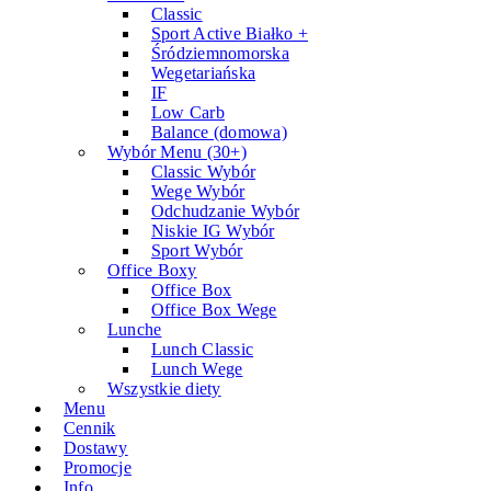
Classic
Sport Active Białko +
Śródziemnomorska
Wegetariańska
IF
Low Carb
Balance (domowa)
Wybór Menu (30+)
Classic Wybór
Wege Wybór
Odchudzanie Wybór
Niskie IG Wybór
Sport Wybór
Office Boxy
Office Box
Office Box Wege
Lunche
Lunch Classic
Lunch Wege
Wszystkie diety
Menu
Cennik
Dostawy
Promocje
Info