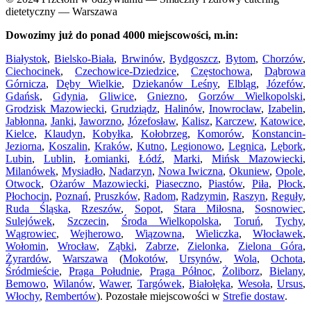
dietetyczny — Warszawa
Dowozimy już do ponad 4000 miejscowości, m.in:
Białystok
,
Bielsko-Biała
,
Brwinów
,
Bydgoszcz
,
Bytom
,
Chorzów
,
Ciechocinek
,
Czechowice-Dziedzice
,
Częstochowa
,
Dąbrowa
Górnicza
,
Dęby Wielkie
,
Dziekanów Leśny
,
Elbląg
,
Józefów
,
Gdańsk
,
Gdynia
,
Gliwice
,
Gniezno
,
Gorzów Wielkopolski
,
Grodzisk Mazowiecki
,
Grudziądz
,
Halinów
,
Inowrocław
,
Izabelin
,
Jabłonna
,
Janki
,
Jaworzno
,
Józefosław
,
Kalisz
,
Karczew
,
Katowice
,
Kielce
,
Klaudyn
,
Kobyłka
,
Kołobrzeg
,
Komorów
,
Konstancin-
Jeziorna
,
Koszalin
,
Kraków
,
Kutno
,
Legionowo
,
Legnica
,
Lębork
,
Lubin
,
Lublin
,
Łomianki
,
Łódź
,
Marki
,
Mińsk Mazowiecki
,
Milanówek
,
Mysiadło
,
Nadarzyn
,
Nowa Iwiczna
,
Okuniew
,
Opole
,
Otwock
,
Ożarów Mazowiecki
,
Piaseczno
,
Piastów
,
Piła
,
Płock
,
Płochocin
,
Poznań
,
Pruszków
,
Radom
,
Radzymin
,
Raszyn
,
Reguły
,
Ruda Śląska
,
Rzeszów
,
Sopot
,
Stara Miłosna
,
Sosnowiec
,
Sulejówek
,
Szczecin
,
Środa Wielkopolska
,
Toruń
,
Tychy
,
Wągrowiec
,
Wejherowo
,
Wiązowna
,
Wieliczka
,
Włocławek
,
Wołomin
,
Wrocław
,
Ząbki
,
Zabrze
,
Zielonka
,
Zielona Góra
,
Żyrardów
,
Warszawa
(
Mokotów
,
Ursynów
,
Wola
,
Ochota
,
Śródmieście
,
Praga Południe
,
Praga Północ
,
Żoliborz
,
Bielany
,
Bemowo
,
Wilanów
,
Wawer
,
Targówek
,
Białołęka
,
Wesoła
,
Ursus
,
Włochy
,
Rembertów
). Pozostałe miejscowości w
Strefie dostaw
.