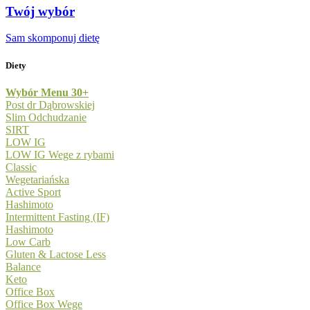
Twój wybór
Sam skomponuj dietę
Diety
Wybór Menu 30+
Post dr Dąbrowskiej
Slim Odchudzanie
SIRT
LOW IG
LOW IG Wege z rybami
Classic
Wegetariańska
Active Sport
Hashimoto
Intermittent Fasting (IF)
Hashimoto
Low Carb
Gluten & Lactose Less
Balance
Keto
Office Box
Office Box Wege