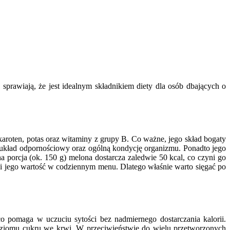
 sprawiają, że jest idealnym składnikiem diety dla osób dbających o
roten, potas oraz witaminy z grupy B. Co ważne, jego skład bogaty
 układ odpornościowy oraz ogólną kondycję organizmu. Ponadto jego
 porcja (ok. 150 g) melona dostarcza zaledwie 50 kcal, co czyni go
i jego wartość w codziennym menu. Dlatego właśnie warto sięgać po
o pomaga w uczuciu sytości bez nadmiernego dostarczania kalorii.
oziomu cukru we krwi. W przeciwieństwie do wielu przetworzonych