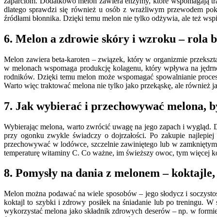
zaparciom. Dodatkowo melon zawiera enzymy, które wspomagają traw
dlatego sprawdzi się również u osób z wrażliwym przewodem po
źródłami błonnika. Dzięki temu melon nie tylko odżywia, ale też wspi
6. Melon a zdrowie skóry i wzroku – rola 
Melon zawiera beta-karoten – związek, który w organizmie przeks
w melonach wspomaga produkcję kolagenu, który wpływa na jędrność
rodników. Dzięki temu melon może wspomagać spowalnianie procesów
Warto więc traktować melona nie tylko jako przekąskę, ale również ja
7. Jak wybierać i przechowywać melona, b
Wybierając melona, warto zwrócić uwagę na jego zapach i wygląd. D
przy ogonku zwykle świadczy o dojrzałości. Po zakupie najlepiej
przechowywać w lodówce, szczelnie zawiniętego lub w zamkniętym 
temperaturę witaminy C. Co ważne, im świeższy owoc, tym więcej k
8. Pomysły na dania z melonem – koktajle, 
Melon można podawać na wiele sposobów – jego słodycz i soczystość
koktajl to szybki i zdrowy posiłek na śniadanie lub po treningu. W
wykorzystać melona jako składnik zdrowych deserów – np. w formie