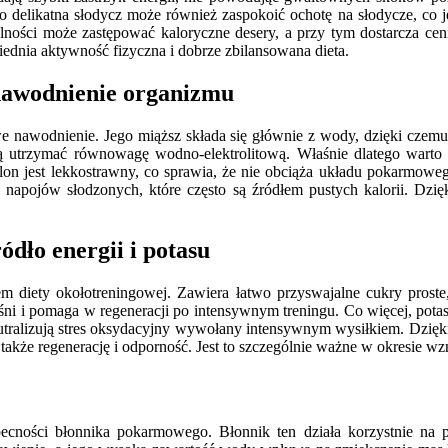
o delikatna słodycz może również zaspokoić ochotę na słodycze, co je
rsalności może zastępować kaloryczne desery, a przy tym dostarcza
dnia aktywność fizyczna i dobrze zbilansowana dieta.
 nawodnienie organizmu
e nawodnienie. Jego miąższ składa się głównie z wody, dzięki czemu
gają utrzymać równowagę wodno-elektrolitową. Właśnie dlatego war
on jest lekkostrawny, co sprawia, że nie obciąża układu pokarmoweg
napojów słodzonych, które często są źródłem pustych kalorii. Dzi
ódło energii i potasu
iety okołotreningowej. Zawiera łatwo przyswajalne cukry proste, k
 i pomaga w regeneracji po intensywnym treningu. Co więcej, potas od
neutralizują stres oksydacyjny wywołany intensywnym wysiłkiem. Dzię
 także regenerację i odporność. Jest to szczególnie ważne w okresie
ści błonnika pokarmowego. Błonnik ten działa korzystnie na pery