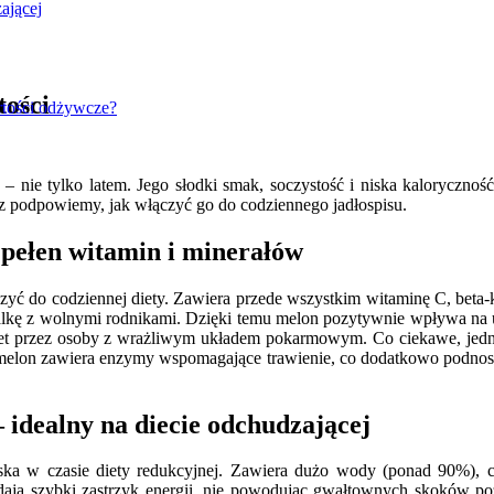
ającej
tości
rtości odżywcze?
 – nie tylko latem. Jego słodki smak, soczystość i niska kaloryczność
az podpowiemy, jak włączyć go do codziennego jadłospisu.
 pełen witamin i minerałów
ć do codziennej diety. Zawiera przede wszystkim witaminę C, beta-ka
walkę z wolnymi rodnikami. Dzięki temu melon pozytywnie wpływa na
nawet przez osoby z wrażliwym układem pokarmowym. Co ciekawe, jedna
 melon zawiera enzymy wspomagające trawienie, co dodatkowo podnos
 idealny na diecie odchudzającej
ska w czasie diety redukcyjnej. Zawiera dużo wody (ponad 90%), c
 dają szybki zastrzyk energii, nie powodując gwałtownych skoków p