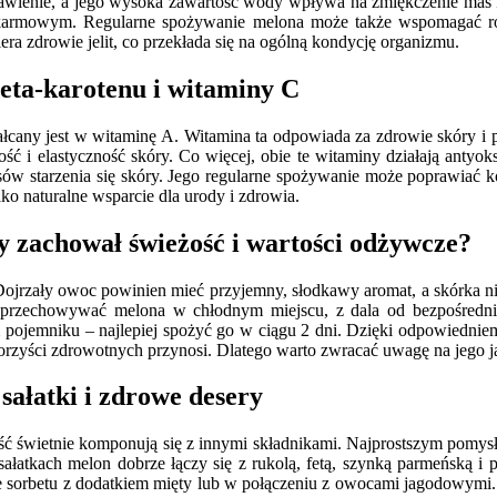
ienie, a jego wysoka zawartość wody wpływa na zmiękczenie mas kał
karmowym. Regularne spożywanie melona może także wspomagać równ
era zdrowie jelit, co przekłada się na ogólną kondycję organizmu.
beta-karotenu i witaminy C
ztałcany jest w witaminę A. Witamina ta odpowiada za zdrowie skóry
 i elastyczność skóry. Co więcej, obie te witaminy działają antyo
 starzenia się skóry. Jego regularne spożywanie może poprawiać kol
ko naturalne wsparcie dla urody i zdrowia.
y zachował świeżość i wartości odżywcze?
ojrzały owoc powinien mieć przyjemny, słodkawy aromat, a skórka nie 
 przechowywać melona w chłodnym miejscu, z dala od bezpośrednieg
pojemniku – najlepiej spożyć go w ciągu 2 dni. Dzięki odpowiedniem
orzyści zdrowotnych przynosi. Dlatego warto zwracać uwagę na jego 
sałatki i zdrowe desery
 świetnie komponują się z innymi składnikami. Najprostszym pomysłem
 sałatkach melon dobrze łączy się z rukolą, fetą, szynką parmeńską i 
 sorbetu z dodatkiem mięty lub w połączeniu z owocami jagodowymi.