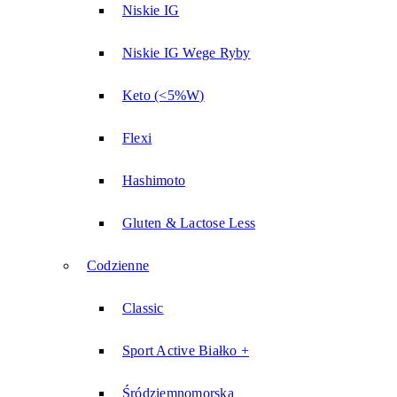
Niskie IG
Niskie IG Wege Ryby
Keto (<5%W)
Flexi
Hashimoto
Gluten & Lactose Less
Codzienne
Classic
Sport Active Białko +
Śródziemnomorska