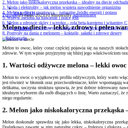
2. Melon jako niskokaloryczna przekąska – idealny na diecie odchudz
3. Woda i elektrolity – jak melon wspiera nawodnienie organizmu
4. Melon w diecie sportowca – naturalne źródło energii i potasu
ZALOGUJ
Zdrowie
|
25 maja, 2025
|
10 Minutes
|
By
administrator
5. Wpływ melona na trawienie i pracę jelit
6. Melon a zdrowie skóry i wzroku – rola beta-karotenu i witaminy C
Melon w diecie – lekki, zdrowy i pełen war
7. Jak wybierać i przechowywać melona, by zachował świeżość i wa
ZAMÓW
8. Pomysły na dania z melonem – koktajle, sałatki i zdrowe desery
– Bibliografia
Melon to owoc, który coraz częściej pojawia się na naszych stołach
zdrowie. W tym wpisie przyjrzymy się bliżej jego właściwościom or
1. Wartości odżywcze melona – lekki owoc
Melon to owoc o wyjątkowym profilu odżywczym, który warto włączy
jest również w błonnik oraz przeciwutleniacze, które wspomagają 
delikatna, soczysta struktura sprawia, że jest dobrze tolerowany 
idealnym wyborem dla osób dbających o linię. Warto zaznaczyć, że
niego regularnie.
2. Melon jako niskokaloryczna przekąska –
Melon doskonale sprawdza się jako lekka, niskokaloryczna przeką
Dodatkowo zawarte w nim naturalne cukry – fruktoza i glukoza –