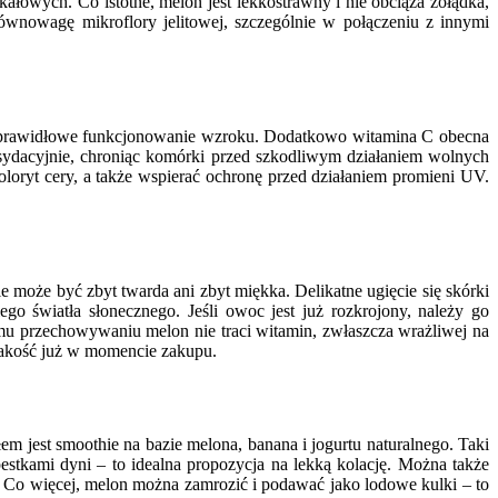
owych. Co istotne, melon jest lekkostrawny i nie obciąża żołądka,
owagę mikroflory jelitowej, szczególnie w połączeniu z innymi
 i prawidłowe funkcjonowanie wzroku. Dodatkowo witamina C obecna
ksydacyjnie, chroniąc komórki przed szkodliwym działaniem wolnych
oryt cery, a także wspierać ochronę przed działaniem promieni UV.
może być zbyt twarda ani zbyt miękka. Delikatne ugięcie się skórki
o światła słonecznego. Jeśli owoc jest już rozkrojony, należy go
u przechowywaniu melon nie traci witamin, zwłaszcza wrażliwej na
jakość już w momencie zakupu.
 jest smoothie na bazie melona, banana i jogurtu naturalnego. Taki
pestkami dyni – to idealna propozycja na lekką kolację. Można także
 Co więcej, melon można zamrozić i podawać jako lodowe kulki – to