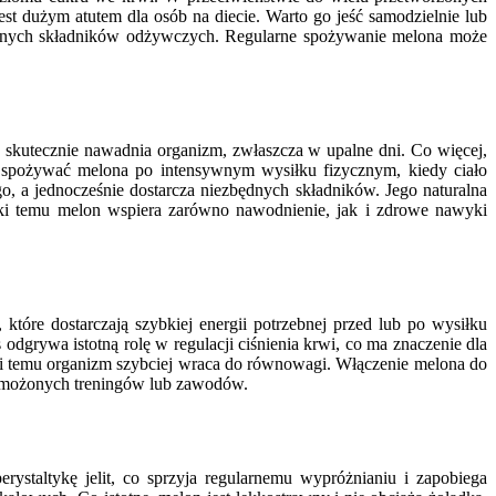
st dużym atutem dla osób na diecie. Warto go jeść samodzielnie lub
 cennych składników odżywczych. Regularne spożywanie melona może
 skutecznie nawadnia organizm, zwłaszcza w upalne dni. Co więcej,
to spożywać melona po intensywnym wysiłku fizycznym, kiedy ciało
o, a jednocześnie dostarcza niezbędnych składników. Jego naturalna
ęki temu melon wspiera zarówno nawodnienie, jak i zdrowe nawyki
tóre dostarczają szybkiej energii potrzebnej przed lub po wysiłku
grywa istotną rolę w regulacji ciśnienia krwi, co ma znaczenie dla
ki temu organizm szybciej wraca do równowagi. Włączenie melona do
 wzmożonych treningów lub zawodów.
staltykę jelit, co sprzyja regularnemu wypróżnianiu i zapobiega