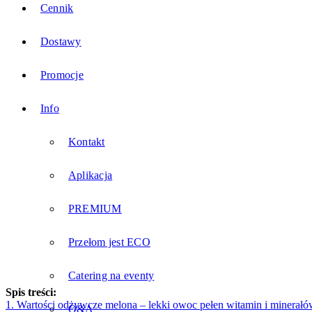
Cennik
Dostawy
Promocje
Info
Kontakt
Aplikacja
PREMIUM
Przełom jest ECO
Catering na eventy
Spis treści:
1. Wartości odżywcze melona – lekki owoc pełen witamin i minerał
Q&A