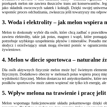
przekąsek melon nie zawiera tłuszczów trans ani konserwantów. Jeg
jako składnik owocowych sałatek i koktajli. Dzięki swojej uniwe
wspomóc proces odchudzania, zwłaszcza jeśli towarzyszy mu odpowie
3. Woda i elektrolity – jak melon wspiera
Melon to doskonały wybór dla osób, które chcą zadbać o prawidłow
zawiera elektrolity, takie jak potas, magnez i wapń, które poma
potrzebuje szybkiego uzupełnienia płynów i minerałów. Ponadto mel
słodycz i orzeźwiający smak mogą również pomóc w ograniczeniu 
żywieniowe.
4. Melon w diecie sportowca – naturalne źr
Dla osób aktywnych fizycznie melon może być świetnym elementem d
fizycznym. Dodatkowo obecny w melonach potas wspiera pracę mięśni
wydolności fizycznej. Melon dostarcza też antyoksydantów, które 
posiłków sportowców może zatem wspierać nie tylko ich energię, ale
5. Wpływ melona na trawienie i pracę jelit
Melon wspomaga funkcjonowanie układu pokarmowego dzięki obecno