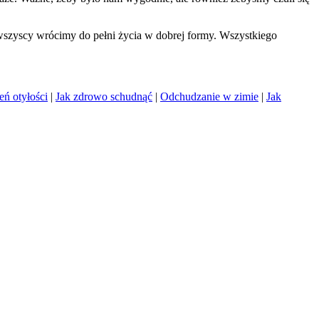
o wszyscy wrócimy do pełni życia w dobrej formy. Wszystkiego
ń otyłości
|
Jak zdrowo schudnąć
|
Odchudzanie w zimie
|
Jak