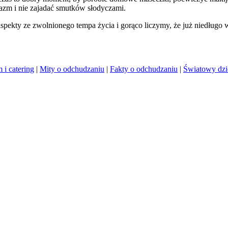
zm i nie zajadać smutków słodyczami.
 aspekty ze zwolnionego tempa życia i gorąco liczymy, że już niedług
i catering
|
Mity o odchudzaniu
|
Fakty o odchudzaniu
|
Światowy dzie