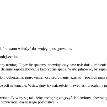
które warto wdrożyć do swojego postępowania.
niejszeniu.
y trening. O tym ile spalamy, decyduje cały nasz tryb dnia – robienie
ze dzienne zapotrzebowanie kaloryczne spada. Warto pilnować, by zape
dłóg, odkurzanie, prasowanie, czy szorowanie łazienki – pozwoli nam 
pozycji na kanapie. Wstawajmy jak najczęściej, nawet jeśli pracujemy p
atwiona. Bawmy się tak, żeby trochę się zmęczyć. Kalambury, chowane
i oczywiście, dla naszego potomstwa.:)