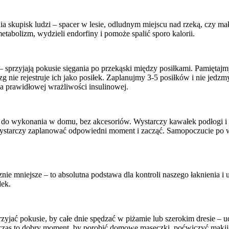
skupisk ludzi – spacer w lesie, odludnym miejscu nad rzeką, czy ma
tabolizm, wydzieli endorfiny i pomoże spalić sporo kalorii.
 sprzyjają pokusie sięgania po przekąski między posiłkami. Pamiętajm
zg nie rejestruje ich jako posiłek. Zaplanujmy 3-5 posiłków i nie jed
a prawidłowej wrażliwości insulinowej.
ami do wykonania w domu, bez akcesoriów. Wystarczy kawałek podłogi 
Wystarczy zaplanować odpowiedni moment i zacząć. Samopoczucie po 
znie mniejsze – to absolutna podstawa dla kontroli naszego łaknienia
dek.
yjać pokusie, by całe dnie spędzać w piżamie lub szerokim dresie – u
zas to dobry moment, by porobić domowe maseczki, poćwiczyć makija