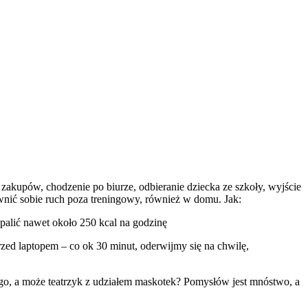
 zakupów, chodzenie po biurze, odbieranie dziecka ze szkoły, wyjście
wnić sobie ruch poza treningowy, również w domu. Jak:
spalić nawet około 250 kcal na godzinę
rzed laptopem – co ok 30 minut, oderwijmy się na chwilę,
go, a może teatrzyk z udziałem maskotek? Pomysłów jest mnóstwo, a