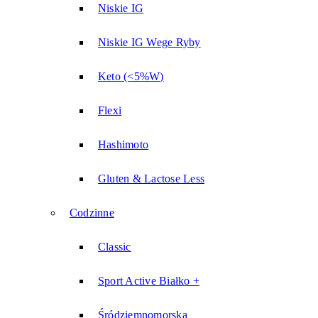
Niskie IG
Niskie IG Wege Ryby
Keto (<5%W)
Flexi
Hashimoto
Gluten & Lactose Less
Codzinne
Classic
Sport Active Białko +
Śródziemnomorska