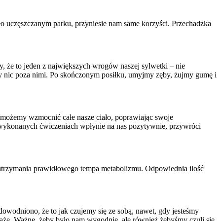
ło uczęszczanym parku, przyniesie nam same korzyści. Przechadzka
y, że to jeden z największych wrogów naszej sylwetki – nie
zmy nic poza nimi. Po skończonym posiłku, umyjmy zęby, żujmy gumę i
i możemy wzmocnić całe nasze ciało, poprawiając swoje
wykonanych ćwiczeniach wpłynie na nas pozytywnie, przywróci
 i utrzymania prawidłowego tempa metabolizmu. Odpowiednia ilość
dowodniono, że to jak czujemy się ze sobą, nawet, gdy jesteśmy
że. Ważne, żeby było nam wygodnie, ale również żebyśmy czuli się