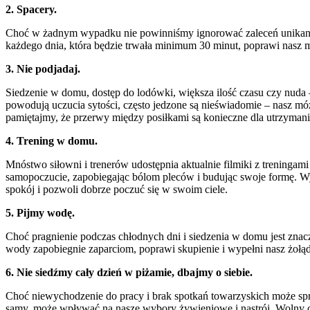
2. Spacery.
Choć w żadnym wypadku nie powinniśmy ignorować zaleceń unikania 
każdego dnia, która będzie trwała minimum 30 minut, poprawi nasz me
3. Nie podjadaj.
Siedzenie w domu, dostęp do lodówki, większa ilość czasu czy nuda –
powodują uczucia sytości, często jedzone są nieświadomie – nasz mó
pamiętajmy, że przerwy między posiłkami są konieczne dla utrzymani
4. Trening w domu.
Mnóstwo siłowni i trenerów udostępnia aktualnie filmiki z trening
samopoczucie, zapobiegając bólom pleców i budując swoje formę. 
spokój i pozwoli dobrze poczuć się w swoim ciele.
5. Pijmy wodę.
Choć pragnienie podczas chłodnych dni i siedzenia w domu jest znac
wody zapobiegnie zaparciom, poprawi skupienie i wypełni nasz żołą
6. Nie siedźmy cały dzień w piżamie, dbajmy o siebie.
Choć niewychodzenie do pracy i brak spotkań towarzyskich może sprz
samy, może wpływać na nasze wybory żywieniowe i nastrój. Wolny c