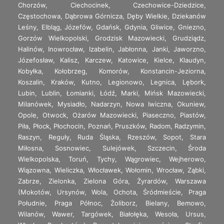
Chorzów
,
Ciechocinek
,
Czechowice-Dziedzice
,
Częstochowa
,
Dąbrowa Górnicza
,
Dęby Wielkie
,
Dziekanów
Leśny
,
Elbląg
,
Józefów
,
Gdańsk
,
Gdynia
,
Gliwice
,
Gniezno
,
Gorzów Wielkopolski
,
Grodzisk Mazowiecki
,
Grudziądz
,
Halinów
,
Inowrocław
,
Izabelin
,
Jabłonna
,
Janki
,
Jaworzno
,
Józefosław
,
Kalisz
,
Karczew
,
Katowice
,
Kielce
,
Klaudyn
,
Kobyłka
,
Kołobrzeg
,
Komorów
,
Konstancin-Jeziorna
,
Koszalin
,
Kraków
,
Kutno
,
Legionowo
,
Legnica
,
Lębork
,
Lubin
,
Lublin
,
Łomianki
,
Łódź
,
Marki
,
Mińsk Mazowiecki
,
Milanówek
,
Mysiadło
,
Nadarzyn
,
Nowa Iwiczna
,
Okuniew
,
Opole
,
Otwock
,
Ożarów Mazowiecki
,
Piaseczno
,
Piastów
,
Piła
,
Płock
,
Płochocin
,
Poznań
,
Pruszków
,
Radom
,
Radzymin
,
Raszyn
,
Reguły
,
Ruda Śląska
,
Rzeszów
,
Sopot
,
Stara
Miłosna
,
Sosnowiec
,
Sulejówek
,
Szczecin
,
Środa
Wielkopolska
,
Toruń
,
Tychy
,
Wągrowiec
,
Wejherowo
,
Wiązowna
,
Wieliczka
,
Włocławek
,
Wołomin
,
Wrocław
,
Ząbki
,
Zabrze
,
Zielonka
,
Zielona Góra
,
Żyrardów
,
Warszawa
(
Mokotów
,
Ursynów
,
Wola
,
Ochota
,
Śródmieście
,
Praga
Południe
,
Praga Północ
,
Żoliborz
,
Bielany
,
Bemowo
,
Wilanów
,
Wawer
,
Targówek
,
Białołęka
,
Wesoła
,
Ursus
,