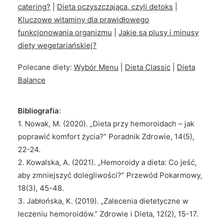
catering?
|
Dieta oczyszczająca, czyli detoks
|
Kluczowe witaminy dla prawidłowego
funkcjonowania organizmu
|
Jakie są plusy i minusy
diety wegetariańskiej?
Polecane diety:
Wybór Menu
|
Dieta Classic
|
Dieta
Balance
Bibliografia
:
1. Nowak, M. (2020). „Dieta przy hemoroidach – jak
poprawić komfort życia?” Poradnik Zdrowie, 14(5),
22-24.
2. Kowalska, A. (2021). „Hemoroidy a dieta: Co jeść,
aby zmniejszyć dolegliwości?” Przewód Pokarmowy,
18(3), 45-48.
3. Jabłońska, K. (2019). „Zalecenia dietetyczne w
leczeniu hemoroidów.” Zdrowie i Dieta, 12(2), 15-17.