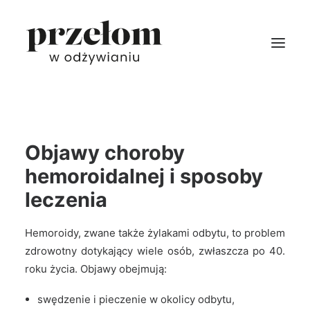
DIETY
MENU
Objawy choroby
CENNIK
hemoroidalnej i sposoby
DOSTAWY
leczenia
PROMOCJE
Hemoroidy, zwane także żylakami odbytu, to problem
INFO
zdrowotny dotykający wiele osób, zwłaszcza po 40.
roku życia. Objawy obejmują:
ZALOGUJ
swędzenie i pieczenie w okolicy odbytu,