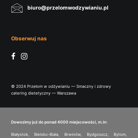
biuro@przelomwodzywianiu.pl
Obserwuj nas
© 2024 Przełom w odżywianiu — Smaczny i zdrowy
catering dietetyczny — Warszawa
Dowozimy już do ponad 4000 miejscowości, m.in:
Białystok
,
Bielsko-Biała
,
Brwinów
,
Bydgoszcz
,
Bytom
,