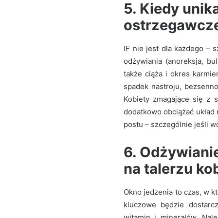
5. Kiedy unik
ostrzegawcz
IF nie jest dla każdego – 
odżywiania (anoreksja, bu
także ciąża i okres karmie
spadek nastroju, bezsenno
Kobiety zmagające się z 
dodatkowo obciążać układ 
postu – szczególnie jeśli 
6. Odżywianie
na talerzu ko
Okno jedzenia to czas, w k
kluczowe będzie dostarcz
witamin i minerałów. Nal