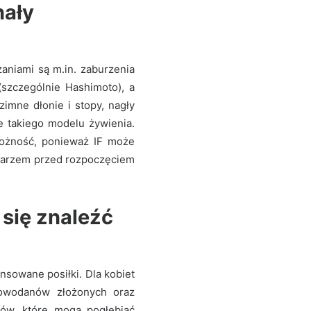
nały
zaniami są m.in. zaburzenia
(szczególnie Hashimoto), a
zimne dłonie i stopy, nagły
e takiego modelu żywienia.
rożność, ponieważ IF może
ekarzem przed rozpoczęciem
 się znaleźć
nsowane posiłki. Dla kobiet
glowodanów złożonych oraz
tów, które mogą pogłębiać