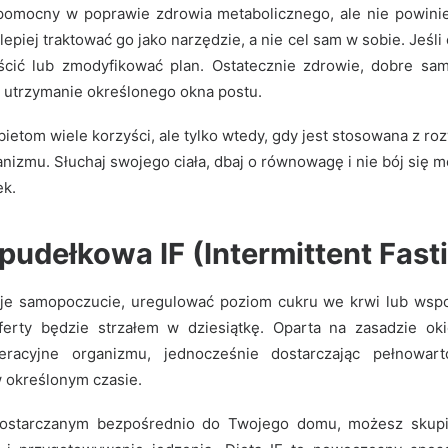
pomocny w poprawie zdrowia metabolicznego, ale nie powini
jlepiej traktować go jako narzędzie, a nie cel sam w sobie. Jeśli
ścić lub zmodyfikować plan. Ostatecznie zdrowie, dobre sa
 utrzymanie określonego okna postu.
bietom wiele korzyści, ale tylko wtedy, gdy jest stosowana z ro
nizmu. Słuchaj swojego ciała, dbaj o równowagę i nie bój się 
ek.
pudełkowa IF (Intermittent Fast
oje samopoczucie, uregulować poziom cukru we krwi lub wsp
erty będzie strzałem w dziesiątkę. Oparta na zasadzie ok
eracyjne organizmu, jednocześnie dostarczając pełnowar
 określonym czasie.
ostarczanym bezpośrednio do Twojego domu, możesz skupić 