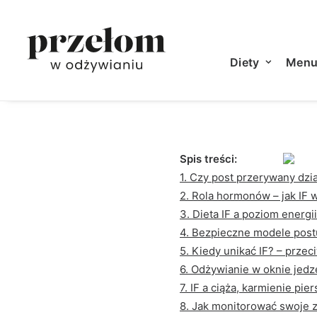
Zdrowie
|
21 kwietnia, 2
Diety
Men
Spis treści:
1. Czy post przerywany dzi
2. Rola hormonów – jak IF
3. Dieta IF a poziom energi
4. Bezpieczne modele postu
5. Kiedy unikać IF? – prze
6. Odżywianie w oknie jedz
7. IF a ciąża, karmienie pi
8. Jak monitorować swoje 