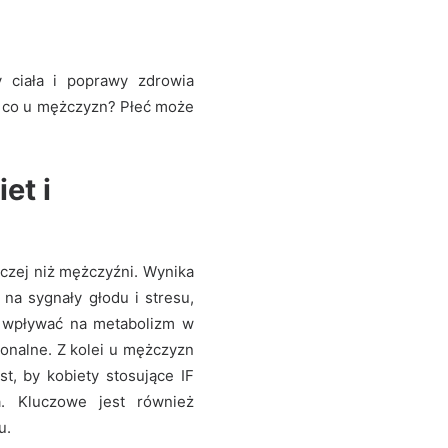
y ciała i poprawy zdrowia
t, co u mężczyzn? Płeć może
et i
czej niż mężczyźni. Wynika
 na sygnały głodu i stresu,
e wpływać na metabolizm w
onalne. Z kolei u mężczyzn
t, by kobiety stosujące IF
. Kluczowe jest również
u.