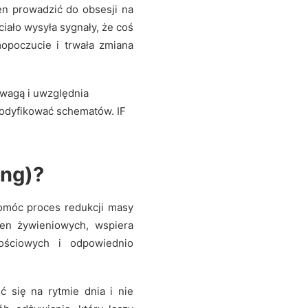
en prowadzić do obsesji na
 ciało wysyła sygnały, że coś
mopoczucie i trwała zmiana
zwagą i uwzględnia
modyfikować schematów. IF
ing)?
omóc proces redukcji masy
ien żywieniowych, wspiera
tościowych i odpowiednio
się na rytmie dnia i nie