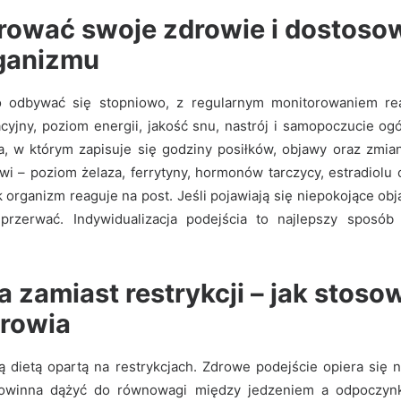
orować swoje zdrowie i dostoso
ganizmu
 odbywać się stopniowo, z regularnym monitorowaniem rea
acyjny, poziom energii, jakość snu, nastrój i samopoczucie o
a, w którym zapisuje się godziny posiłków, objawy oraz zmi
rwi – poziom żelaza, ferrytyny, hormonów tarczycy, estradiolu
k organizm reaguje na post. Jeśli pojawiają się niepokojące obj
przerwać. Indywidualizacja podejścia to najlepszy sposó
zamiast restrykcji – jak stoso
drowia
ą dietą opartą na restrykcjach. Zdrowe podejście opiera się n
 powinna dążyć do równowagi między jedzeniem a odpoczynk