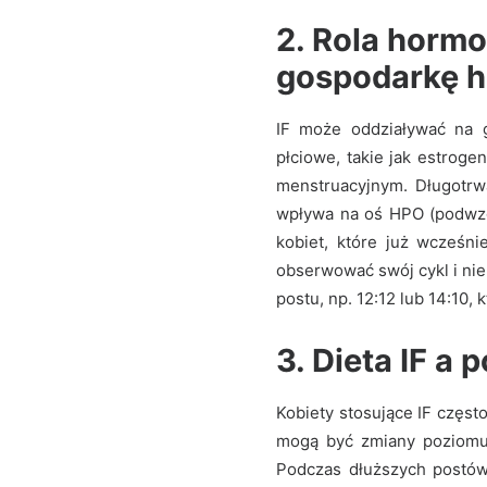
2. Rola hormo
gospodarkę 
IF może oddziaływać na g
płciowe, takie jak estrog
menstruacyjnym. Długotrwa
wpływa na oś HPO (podwzgó
kobiet, które już wcześni
obserwować swój cykl i nie
postu, np. 12:12 lub 14:10,
3. Dieta IF a
Kobiety stosujące IF częs
mogą być zmiany poziomu 
Podczas dłuższych postów