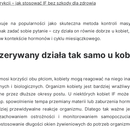
ykcji – jak stosować IF bez szkody dla zdrowia
kuje na popularności jako skuteczna metoda kontroli mas
ak zadać sobie pytanie – czy działa on równie dobrze u kobie
 w kontekście hormonów i cyklu miesiączkowego.
rzerywany działa tak samo u kobi
nosi korzyści obu płciom, kobiety mogą reagować na niego ina
nych i biologicznych. Organizm kobiety jest bardziej wrażliwy
e przez dłuższe okresy postu. U niektórych kobiet IF moż
np. spowolnienie tempa przemiany materii lub zaburzenia horm
ziej przewidywalne reakcje organizmu. Dlatego tak ważne jes
 zachowaniem ostrożności i monitorowaniem samopoczucia
dostosowanie długości okien żywieniowych do potrzeb organizm