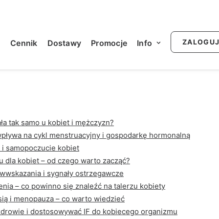
025
|
12 Minutes
|
By
administrator
ZALOGU
u
Cennik
Dostawy
Promocje
Info
ała tak samo u kobiet i mężczyzn?
 wpływa na cykl menstruacyjny i gospodarkę hormonalną
i i samopoczucie kobiet
 dla kobiet – od czego warto zacząć?
ciwwskazania i sygnały ostrzegawcze
enia – co powinno się znaleźć na talerzu kobiety
ersią i menopauza – co warto wiedzieć
zdrowie i dostosowywać IF do kobiecego organizmu