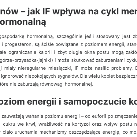
nów – jak IF wpływa na cykl men
hormonalną
ospodarkę hormonalną, szczególnie jeśli stosowany jest zb
en i progesteron, są ściśle powiązane z poziomem energii, st
łe ograniczanie kalorii i zbyt długie okna postu mogą zak
rze-przysadka-jajniki) i może skutkować zaburzeniami cyklu
ej miały nieregularne miesiączki, IF może nasilić problemy. 
 ignorować niepokojących sygnałów. Dla wielu kobiet bezpiecz
 które nie zaburzają równowagi hormonalnej.
 poziom energii i samopoczucie k
to zauważają wahania poziomu energii – od euforii po zmęczeni
cukru we krwi, wrażliwość na kortyzol oraz wpływ postu 
 ciało uruchamia mechanizmy oszczędzające energię, co mo