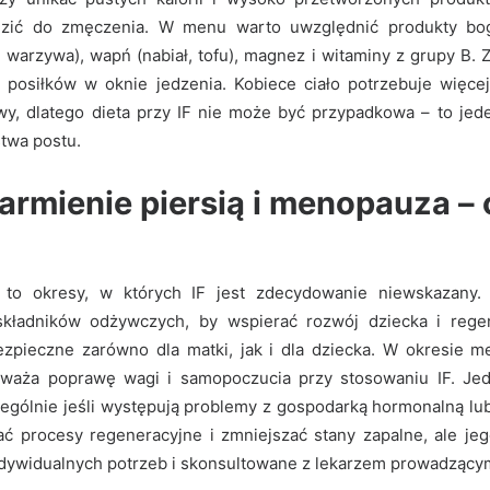
dzić do zmęczenia. W menu warto uwzględnić produkty bog
 warzywa), wapń (nabiał, tofu), magnez i witaminy z grupy B.
 posiłków w oknie jedzenia. Kobiece ciało potrzebuje więce
wy, dlatego dieta przy IF nie może być przypadkowa – to je
twa postu.
 karmienie piersią i menopauza –
ą to okresy, w których IF jest zdecydowanie niewskazany.
składników odżywczych, by wspierać rozwój dziecka i rege
zpieczne zarówno dla matki, jak i dla dziecka. W okresie m
auważa poprawę wagi i samopoczucia przy stosowaniu IF. Je
ególnie jeśli występują problemy z gospodarką hormonalną l
ć procesy regeneracyjne i zmniejszać stany zapalne, ale je
dywidualnych potrzeb i skonsultowane z lekarzem prowadzący