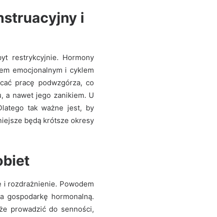
struacyjny i
yt restrykcyjnie. Hormony
anem emocjonalnym i cyklem
łócać pracę podwzgórza, co
, a nawet jego zanikiem. U
Dlatego tak ważne jest, by
niejsze będą krótsze okresy
obiet
e i rozdrażnienie. Powodem
na gospodarkę hormonalną.
że prowadzić do senności,