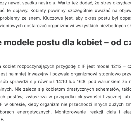
czy nawet spadku nastroju. Warto też dodać, że stres oksydacy
ć te objawy. Kobiety powinny szczególnie uważać na objawy
 problemy ze snem. Kluczowe jest, aby okres postu był dop
ywieniowych dostarczać organizmowi wszystkich niezbędnych s
 modele postu dla kobiet – od 
 kobiet rozpoczynających przygodę z IF jest model 12:12 – czy
 jest najmniej inwazyjny i pozwala organizmowi stopniowo przy
sób sprawdzi się również 14:10 lub 16:8, pod warunkiem że
nych. Nie zaleca się kobietom drastycznych schematów, taki
ch postów, zwłaszcza w przypadku aktywności fizycznej lub
IF w okresie, kiedy organizm nie przechodzi innych dużych zmi
borach energetycznych. Monitorowanie reakcji ciała i ela
F.