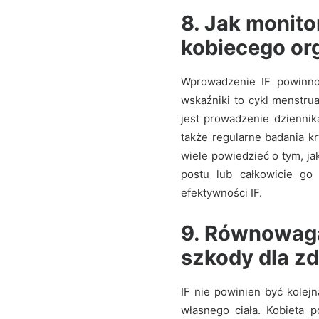
8. Jak monit
kobiecego or
Wprowadzenie IF powinno
wskaźniki to cykl menstru
jest prowadzenie dziennik
także regularne badania k
wiele powiedzieć o tym, ja
postu lub całkowicie go 
efektywności IF.
9. Równowaga 
szkody dla z
IF nie powinien być kolejn
własnego ciała. Kobieta