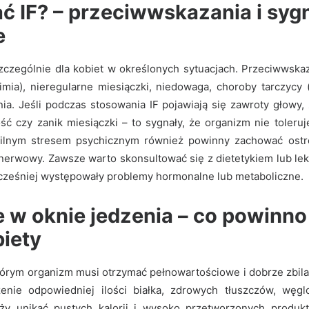
ać IF? – przeciwwskazania i syg
e
szczególnie dla kobiet w określonych sytuacjach. Przeciwwska
limia), nieregularne miesiączki, niedowaga, choroby tarczycy 
nia. Jeśli podczas stosowania IF pojawiają się zawroty głowy, 
ść czy zanik miesiączki – to sygnały, że organizm nie toleruj
silnym stresem psychicznym również powinny zachować ost
nerwowy. Zawsze warto skonsultować się z dietetykiem lub l
wcześniej występowały problemy hormonalne lub metaboliczne.
 w oknie jedzenia – co powinno
biety
tórym organizm musi otrzymać pełnowartościowe i dobrze zbila
enie odpowiedniej ilości białka, zdrowych tłuszczów, wę
eży unikać pustych kalorii i wysoko przetworzonych produk