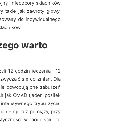
jny i niedobory składników
 takie jak zawroty głowy,
asowany do indywidualnego
kładników.
czego warto
li 12 godzin jedzenia i 12
zwyczaić się do zmian. Dla
 nie powodują one zaburzeń
ch jak OMAD (jeden posiłek
 intensywnego trybu życia.
an – np. tuż po ciąży, przy
styczność w podejściu to