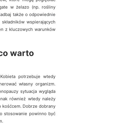
ate w żelazo (np. rośliny
 Zadbaj także o odpowiednie
j składników wspierających
den z kluczowych warunków
 co warto
 Kobieta potrzebuje wtedy
nerować własny organizm.
enopauzy sytuacja wygląda
dnak również wtedy należy
ub kośćcem. Dobrze dobrany
go stosowanie powinno być
m.