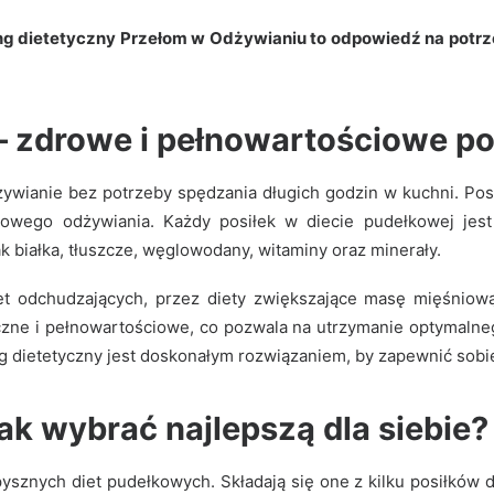
ring dietetyczny Przełom w Odżywianiu to odpowiedź na potr
 zdrowe i pełnowartościowe pos
ywianie bez potrzeby spędzania długich godzin w kuchni. Po
drowego odżywiania. Każdy posiłek w diecie pudełkowej jes
 białka, tłuszcze, węglowodany, witaminy oraz minerały.
t odchudzających, przez diety zwiększające masę mięśniową,
aczne i pełnowartościowe, co pozwala na utrzymanie optymalne
ing dietetyczny jest doskonałym rozwiązaniem, by zapewnić so
ak wybrać najlepszą dla siebie?
 pysznych
diet pudełkowych
. Składają się one z kilku posiłków 