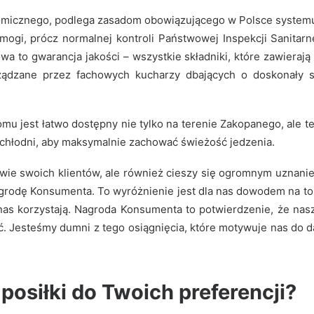
onomicznego, podlega zasadom obowiązującego w Polsce syste
wymogi, prócz normalnej kontroli Państwowej Inspekcji Sani
wa to gwarancja jakości
– wszystkie składniki, które zawieraj
rządzane przez fachowych kucharzy dbających o doskonały s
omu jest łatwo dostępny nie tylko na terenie Zakopanego, ale
chłodni, aby maksymalnie zachować świeżość jedzenia.
rowie swoich klientów, ale również cieszy się ogromnym uznan
rodę Konsumenta. To wyróżnienie jest dla nas dowodem na to,
nas korzystają. Nagroda Konsumenta to potwierdzenie, że nasze
 Jesteśmy dumni z tego osiągnięcia, które motywuje nas do da
siłki do Twoich preferencji?