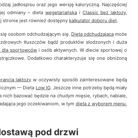
dzaj jadłospisu oraz jego wersję kaloryczną. Najczęściej
jej odmiany – dieta
wegetariańska
i
Classic bez laktozy
,
 stronie jest również dostępny
kalkulator doboru diet
.
zą się osobom odchudzającym się.
Dieta odchudzająca
może
niezdrowych tłuszczów bądź produktów słodzonych i duża
a dla sportowców
i osób aktywnych. W diecie sportowej o
 strączkowe. Dodatkowo charakteryzuje się ona obniżoną
erancją laktozy
w oczywisty sposób zainteresowane będą
emicznym — Dieta
Low IG
. Jeszcze inne potrzeby będą miały
la nich bazować będzie na chudym mięsie, rybach, nabiale,
adająca jego oczekiwaniom, w tym
dieta z wyborem menu
,
dostawą pod drzwi