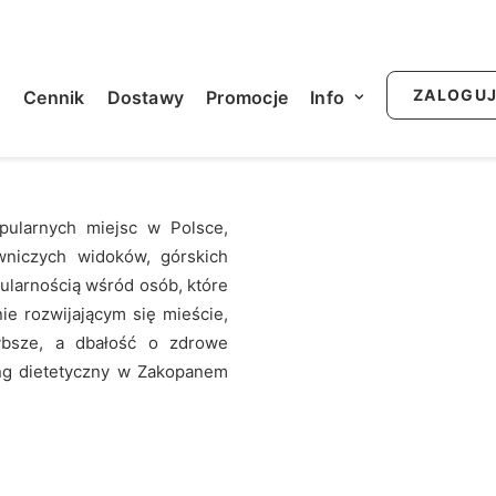
Y
ZALOGU
u
Cennik
Dostawy
Promocje
Info
opularnych miejsc w Polsce,
wniczych widoków, górskich
ularnością wśród osób, które
e rozwijającym się mieście,
ybsze, a dbałość o zdrowe
ng dietetyczny w Zakopanem