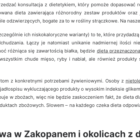
zedzać konsultacja z dietetykiem, który pomoże dopasować ro
owana dieta zawierająca różnorodny zestaw produktów oraz 
 odzwierzęcych, bogate za to w rośliny strączkowe. Na naszej
u)
czególnie ich niskokaloryczne warianty) to te, które przydad
dchudzania. Łączy je natomiast unikanie nadmiernej ilości 
t trwała i zdrowa redukcja masy ciała.
oć różniąca się zawartością białka, będzie
dieta przeznaczon
 wszystkim chude mięso, ryby i nabiał, ale również produkty
ntom z konkretnymi potrzebami żywieniowymi. Osoby z
nietol
 z jadłospisu wykluczającego produkty o wysokim indeksie glik
puje w zbożach, więc nie będzie zaskoczeniem fakt, że dieta d
oduktach zbożowych. Słowem – na każdego czeka dieta odpowi
owa w Zakopanem i okolicach z 