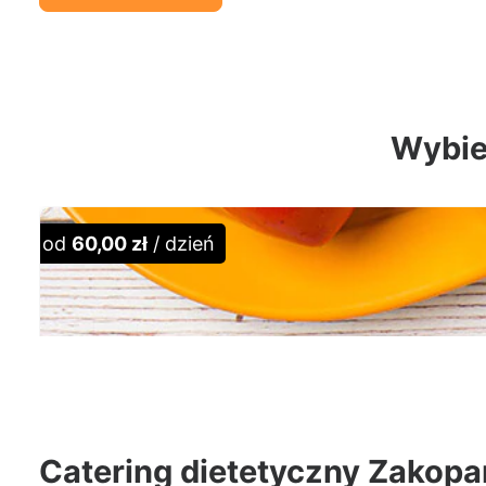
Wybier
od
60,00 zł
/ dzień
Catering dietetyczny Zakop