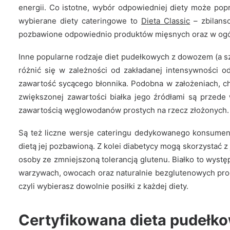
energii. Co istotne, wybór odpowiedniej diety może popr
wybierane diety cateringowe to
Dieta Classic
– zbilans
DIETY ODCHUDZAJĄCE
DIETY SPECJALISTYCZNE
pozbawione odpowiednio produktów mięsnych oraz w ogóle
Slim Odchudzanie Wege (Wyjście z Post
Inne popularne rodzaje diet pudełkowych z dowozem (a sz
różnić się w zależności od zakładanej intensywności o
Dieta Slim przeznaczona jest dla osób, których celem jes
zawartość sycącego błonnika. Podobna w założeniach, ch
BEZPŁATNA DOSTAWA NA TERENIE WARSZAWY
zwiększonej zawartości białka jego źródłami są przede
zawartością węglowodanów prostych na rzecz złożonych.
Są też liczne wersje cateringu dedykowanego konsume
READ MORE
dietą jej pozbawioną. Z kolei diabetycy mogą skorzystać
osoby ze zmniejszoną tolerancją glutenu. Białko to wystę
warzywach, owocach oraz naturalnie bezglutenowych pr
czyli wybierasz dowolnie posiłki z każdej diety.
Certyfikowana dieta pudełk