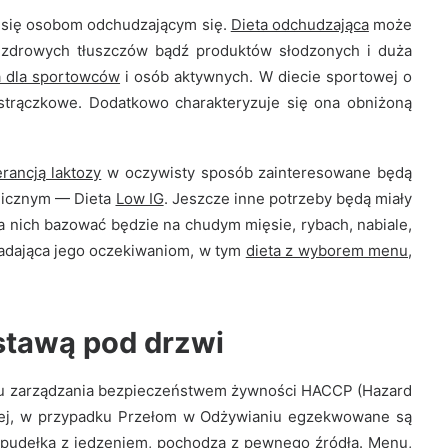
sę ciała.
zą się osobom odchudzającym się.
Dieta odchudzająca
może
niezdrowych tłuszczów bądź produktów słodzonych i duża
a dla sportowców
i osób aktywnych. W diecie sportowej o
 strączkowe. Dodatkowo charakteryzuje się ona obniżoną
erancją laktozy
w oczywisty sposób zainteresowane będą
emicznym — Dieta
Low IG
. Jeszcze inne potrzeby będą miały
la nich bazować będzie na chudym mięsie, rybach, nabiale,
adająca jego oczekiwaniom, w tym
dieta z wyborem menu
,
stawą pod drzwi
mu zarządzania bezpieczeństwem żywności HACCP (Hazard
tarnej, w przypadku Przełom w Odżywianiu egzekwowane są
ą pudełka z jedzeniem, pochodzą z pewnego źródła. Menu,