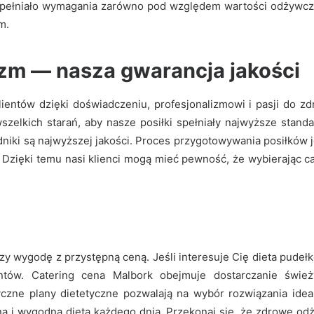
spełniało wymagania zarówno pod względem wartości odżywczyc
m.
izm — nasza gwarancja jakości
lientów dzięki doświadczeniu, profesjonalizmowi i pasji do z
wszelkich starań, aby nasze posiłki spełniały najwyższe sta
iki są najwyższej jakości. Proces przygotowywania posiłków j
 Dzięki temu nasi klienci mogą mieć pewność, że wybierając 
czy wygodę z przystępną ceną. Jeśli interesuje Cię dieta pudeł
ntów. Catering cena Malbork obejmuje dostarczanie śwież
czne plany dietetyczne pozwalają na wybór rozwiązania ide
 i wygodną dietą każdego dnia. Przekonaj się, że zdrowe od