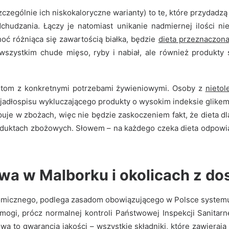
a osób, które chcą zdrowo się odżywiać i utrzymać prawidłową ma
czególnie ich niskokaloryczne warianty) to te, które przydad
dchudzania. Łączy je natomiast unikanie nadmiernej ilości 
oć różniąca się zawartością białka, będzie
dieta przeznaczon
 wszystkim chude mięso, ryby i nabiał, ale również produkty
ntom z konkretnymi potrzebami żywieniowymi. Osoby z
nietol
 z jadłospisu wykluczającego produkty o wysokim indeksie glik
puje w zbożach, więc nie będzie zaskoczeniem fakt, że dieta d
oduktach zbożowych. Słowem – na każdego czeka dieta odpowi
wa w Malborku i okolicach z do
onomicznego, podlega zasadom obowiązującego w Polsce syste
wymogi, prócz normalnej kontroli Państwowej Inspekcji Sani
wa to gwarancja jakości
– wszystkie składniki, które zawieraj