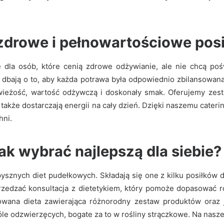
drowe i pełnowartościowe posi
e dla osób, które cenią zdrowe odżywianie, ale nie chcą po
dbają o to, aby każda potrawa była odpowiednio zbilansowa
wieżość, wartość odżywczą i doskonały smak. Oferujemy zest
e także dostarczają energii na cały dzień. Dzięki naszemu cat
hni.
ak wybrać najlepszą dla siebie?
 pysznych
diet pudełkowych
. Składają się one z kilku posiłków 
zedzać konsultacja z dietetykiem, który pomoże dopasować ro
owana dieta zawierająca różnorodny zestaw produktów oraz 
 odzwierzęcych, bogate za to w rośliny strączkowe. Na naszej