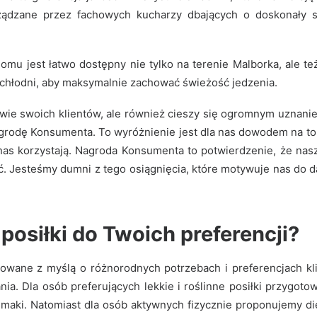
rządzane przez fachowych kucharzy dbających o doskonały s
omu jest łatwo dostępny nie tylko na terenie Malborka, ale
chłodni, aby maksymalnie zachować świeżość jedzenia.
rowie swoich klientów, ale również cieszy się ogromnym uznan
rodę Konsumenta. To wyróżnienie jest dla nas dowodem na to,
nas korzystają. Nagroda Konsumenta to potwierdzenie, że nasze
 Jesteśmy dumni z tego osiągnięcia, które motywuje nas do da
siłki do Twoich preferencji?
wane z myślą o różnorodnych potrzebach i preferencjach klie
 Dla osób preferujących lekkie i roślinne posiłki przygotowa
maki. Natomiast dla osób aktywnych fizycznie proponujemy di