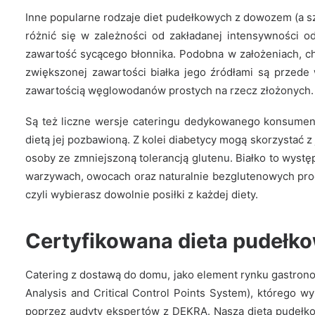
Dieta Classic to zbilansowany jadłospis idealny dl
Inne popularne rodzaje diet pudełkowych z dowozem (a sz
różnić się w zależności od zakładanej intensywności o
BEZPŁATNA DOSTAWA NA TERENIE WARSZAWY
zawartość sycącego błonnika. Podobna w założeniach, ch
zwiększonej zawartości białka jego źródłami są przede
zawartością węglowodanów prostych na rzecz złożonych.
WIĘCEJ
Są też liczne wersje cateringu dedykowanego konsume
dietą jej pozbawioną. Z kolei diabetycy mogą skorzystać
osoby ze zmniejszoną tolerancją glutenu. Białko to wystę
warzywach, owocach oraz naturalnie bezglutenowych pr
czyli wybierasz dowolnie posiłki z każdej diety.
Certyfikowana dieta pudełko
Catering z dostawą do domu, jako element rynku gastr
Analysis and Critical Control Points System), którego 
poprzez audyty ekspertów z DEKRA.
Nasza dieta pudełko