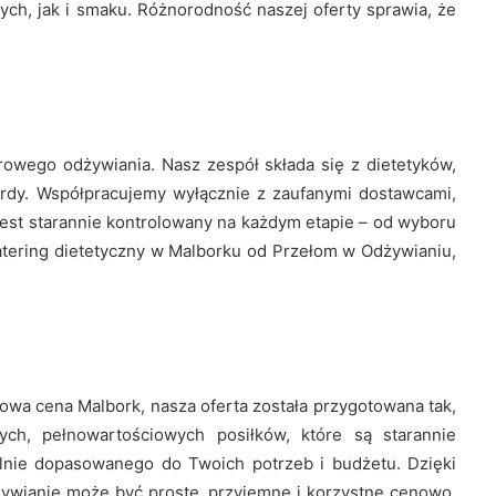
h, jak i smaku. Różnorodność naszej oferty sprawia, że
drowego odżywiania. Nasz zespół składa się z dietetyków,
ndardy. Współpracujemy wyłącznie z zaufanymi dostawcami,
est starannie kontrolowany na każdym etapie – od wyboru
catering dietetyczny w Malborku od Przełom w Odżywianiu,
kowa cena Malbork, nasza oferta została przygotowana tak,
ych, pełnowartościowych posiłków, które są starannie
alnie dopasowanego do Twoich potrzeb i budżetu. Dzięki
żywianie może być proste, przyjemne i korzystne cenowo.