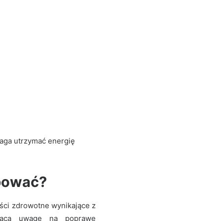
maga utrzymać energię
óbować?
yści zdrowotne wynikające z
wraca uwagę na poprawę