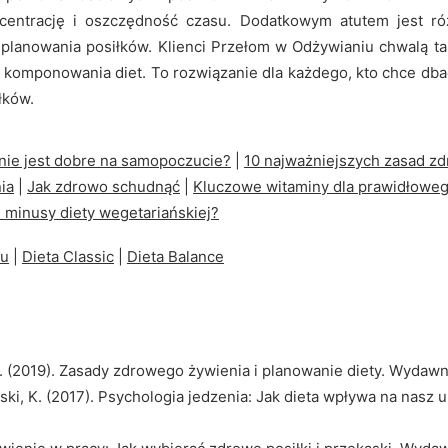
centrację i oszczędność czasu. Dodatkowym atutem jest r
planowania posiłków. Klienci Przełom w Odżywianiu chwalą ta
 komponowania diet. To rozwiązanie dla każdego, kto chce dba
łków.
nie jest dobre na samopoczucie?
|
10 najważniejszych zasad z
ia
|
Jak zdrowo schudnąć
|
Kluczowe witaminy dla prawidłowe
i minusy diety wegetariańskiej?
u
|
Dieta Classic
|
Dieta Balance
A. (2019). Zasady zdrowego żywienia i planowanie diety. Wydaw
ki, K. (2017). Psychologia jedzenia: Jak dieta wpływa na nasz 