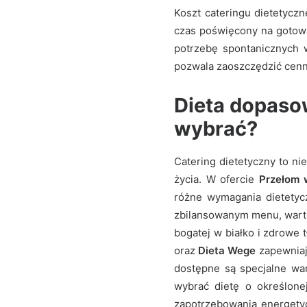
Koszt cateringu dietetycz
czas poświęcony na gotowan
potrzebę spontanicznych 
pozwala zaoszczędzić cenn
Dieta dopaso
wybrać?
Catering dietetyczny to ni
życia. W ofercie
Przełom 
różne wymagania dietetyc
zbilansowanym menu, wart
bogatej w białko i zdrowe 
oraz
Dieta Wege
zapewniają
dostępne są specjalne war
wybrać dietę o określone
zapotrzebowania energetyc