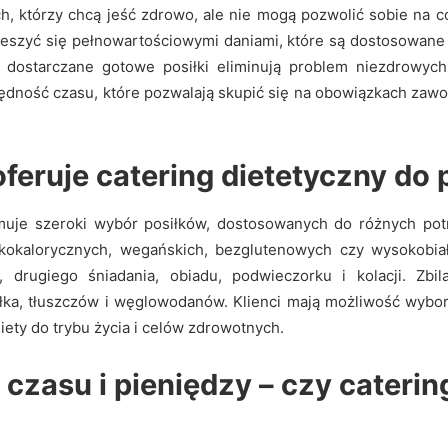
ch, którzy chcą jeść zdrowo, ale nie mogą pozwolić sobie na 
eszyć się pełnowartościowymi daniami, które są dostosowane
 dostarczane gotowe posiłki eliminują problem niezdrowych 
ędność czasu, które pozwalają skupić się na obowiązkach zaw
 oferuje catering dietetyczny do
jmuje szeroki wybór posiłków, dostosowanych do różnych po
skokalorycznych, wegańskich, bezglutenowych czy wysokobiał
a, drugiego śniadania, obiadu, podwieczorku i kolacji. Z
łka, tłuszczów i węglowodanów. Klienci mają możliwość wyboru 
ety do trybu życia i celów zdrowotnych.
zasu i pieniędzy – czy catering