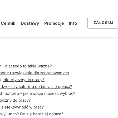
025
|
9 Minutes
|
By
administrator
ZALOGUJ
Cennik
Dostawy
Promocje
Info
 – dlaczego to takie ważne?
godne rozwiązanie dla zapracowanych
ing dietetyczny do pracy?
dzy – czy catering do biura się opłaca?
h potrzeb – jakie opcje możesz wybrać?
tyczny do pracy?
 a efektywność w pracy
wy lunch? Co się bardziej opłaca?