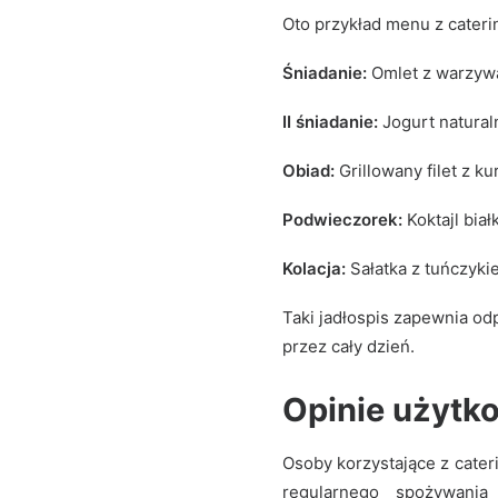
Oto przykład menu z cateri
Śniadanie:
Omlet z warzywa
II śniadanie:
Jogurt natural
Obiad:
Grillowany filet z ku
Podwieczorek:
Koktajl bi
Kolacja:
Sałatka z tuńczyki
Taki jadłospis zapewnia o
przez cały dzień.
Opinie użytk
Osoby korzystające z cater
regularnego spożywani