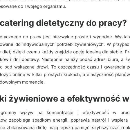
tosowane do Twojego organizmu.
catering dietetyczny do pracy?
etycznego do pracy jest niezwykle proste i wygodne. Wystar
owane do indywidualnych potrzeb żywieniowych. W przypa
e diet, dzięki czemu każdy znajdzie opcję idealną dla siebie. 
iłków i dni dostawy. Następnie należy podać adres biura, a św
to pod wskazane drzwi. To oszczędność czasu i gwarancja 
ożyć online w kilku prostych krokach, a elastyczność plan
w dowolnym momencie.
i żywieniowe a efektywność w
gromny wpływ na koncentrację i efektywność w pracy
ków zapobiega spadkom energii, poprawia nastrój i wspiera
ące zbilansowaną dietę mają lepszą pamięć, szybszy czas reak