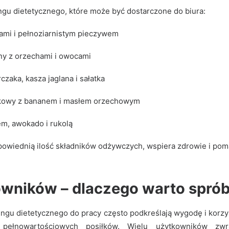
ngu dietetycznego, które może być dostarczone do biura:
mi i pełnoziarnistym pieczywem
ny z orzechami i owocami
rczaka, kasza jaglana i sałatka
ałkowy z bananem i masłem orzechowym
em, awokado i rukolą
dpowiednią ilość składników odżywczych, wspiera zdrowie i po
owników – dlaczego warto spr
ingu dietetycznego do pracy często podkreślają wygodę i korz
a pełnowartościowych posiłków. Wielu użytkowników z