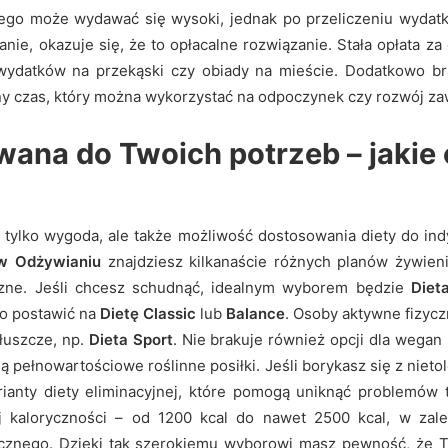
nego może wydawać się wysoki, jednak po przeliczeniu wyda
ie, okazuje się, że to opłacalne rozwiązanie. Stała opłata za 
wydatków na przekąski czy obiady na mieście. Dodatkowo br
y czas, który można wykorzystać na odpoczynek czy rozwój z
wana do Twoich potrzeb – jakie
e tylko wygoda, ale także możliwość dostosowania diety do ind
w Odżywianiu
znajdziesz kilkanaście różnych planów żywien
zne. Jeśli chcesz schudnąć, idealnym wyborem będzie
Diet
o postawić na
Dietę Classic
lub
Balance
. Osoby aktywne fizycz
tłuszcze, np.
Dieta Sport
. Nie brakuje również opcji dla wegan
 pełnowartościowe roślinne posiłki. Jeśli borykasz się z nietol
ianty diety eliminacyjnej, które pomogą uniknąć problemów
j kaloryczności – od 1200 kcal do nawet 2500 kcal, w zal
znego. Dzięki tak szerokiemu wyborowi masz pewność, że Tw