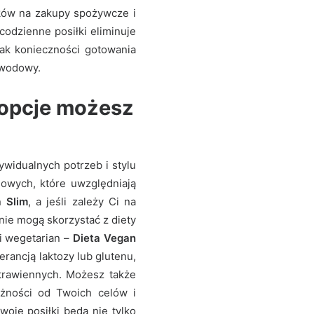
tków na zakupy spożywcze i
codzienne posiłki eliminuje
ak konieczności gotowania
awodowy.
 opcje możesz
ywidualnych potrzeb i stylu
iowych, które uwzględniają
a Slim
, a jeśli zależy Ci na
nie mogą skorzystać z diety
 i wegetarian –
Dieta Vegan
erancją laktozy lub glutenu,
 trawiennych. Możesz także
eżności od Twoich celów i
oje posiłki będą nie tylko