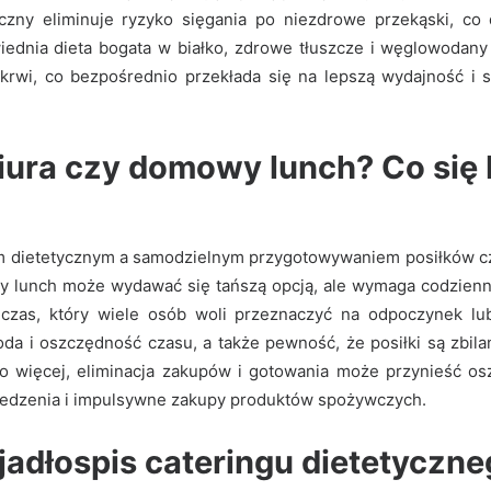
tyczny eliminuje ryzyko sięgania po niezdrowe przekąski, co
wiednia dieta bogata w białko, zdrowe tłuszcze i węglowodan
krwi, co bezpośrednio przekłada się na lepszą wydajność i
iura czy domowy lunch? Co się 
m dietetycznym a samodzielnym przygotowywaniem posiłków częs
 lunch może wydawać się tańszą opcją, ale wymaga codzienn
czas, który wiele osób woli przeznaczyć na odpoczynek lub
goda i oszczędność czasu, a także pewność, że posiłki są zbi
o więcej, eliminacja zakupów i gotowania może przynieść osz
edzenia i impulsywne zakupy produktów spożywczych.
adłospis cateringu dietetyczne