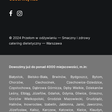
© 2024 Przełom w odżywianiu — Smaczny i zdrowy
catering dietetyczny — Warszawa
Dowozimy już do ponad 4000 miejscowości, m.in:
Białystok
,
Bielsko-Biała
,
Brwinów
,
Bydgoszcz
,
Bytom
,
Chorzów
,
Ciechocinek
,
Czechowice-Dziedzice
,
Częstochowa
,
Dąbrowa Górnicza
,
Dęby Wielkie
,
Dziekanów
Leśny
,
Elbląg
,
Józefów
,
Gdańsk
,
Gdynia
,
Gliwice
,
Gniezno
,
Gorzów Wielkopolski
,
Grodzisk Mazowiecki
,
Grudziądz
,
Halinów
,
Inowrocław
,
Izabelin
,
Jabłonna
,
Janki
,
Jaworzno
,
Józefosław
,
Kalisz
,
Karczew
,
Katowice
,
Kielce
,
Klaudyn
,