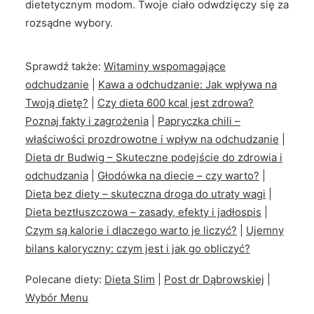
dietetycznym modom. Twoje ciało odwdzięczy się za
rozsądne wybory.
Sprawdź także:
Witaminy wspomagające
odchudzanie
|
Kawa a odchudzanie: Jak wpływa na
Twoją dietę?
|
Czy dieta 600 kcal jest zdrowa?
Poznaj fakty i zagrożenia
|
Papryczka chili –
właściwości prozdrowotne i wpływ na odchudzanie
|
Dieta dr Budwig – Skuteczne podejście do zdrowia i
odchudzania
|
Głodówka na diecie – czy warto?
|
Dieta bez diety – skuteczna droga do utraty wagi
|
Dieta beztłuszczowa – zasady, efekty i jadłospis
|
Czym są kalorie i dlaczego warto je liczyć?
|
Ujemny
bilans kaloryczny: czym jest i jak go obliczyć?
Polecane diety:
Dieta Slim
|
Post dr Dąbrowskiej
|
Wybór Menu