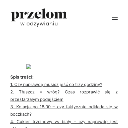
DIETY
MENU
CENNIK
DOSTAWY
Spis treści:
1. Czy naprawdę musisz jeść co trzy godziny?
PROMOCJE
2. Tłuszcz = wróg? Czas rozprawić się z
INFO
przestarzałym podejściem
3. Kolacja po 18:00 – czy faktycznie odkłada się w
ZALOGUJ
boczkach?
4. Cukier trzcinowy vs biały – czy naprawdę jest