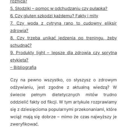
różnica?
ZAMÓW
5. Słodziki – pomoc w odchudzaniu czy pułapka?
6. Czy gluten szkodzi każdemu? Fakty i mity
7. Czy woda z cytryną rano to cudowny eliksir
zdrowia?
8. Czy trzeba unikać jedzenia po treningu, żeby
schudnąć?
9. Produkty light – lepsze dla zdrowia czy sprytna
etykieta?
– Bibliografia
Czy na pewno wszystko, co słyszysz o zdrowym
odżywianiu, jest zgodne z aktualną wiedzą? W
świecie pełnym dietetycznych mitów trudno
oddzielić fakty od fikcji. W tym artykule rozprawiamy
się z dziesięcioma popularnymi przekonaniami, które
wciąż mają się dobrze – mimo że czas najwyższy je
zweryfikować.