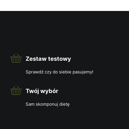
Dietoterapia – jak dieta wspiera leczenie i
poprawia zdrowie
12 kwietnia, 2025
Dietoterapia to skuteczne wsparcie leczenia wielu
chorób – dowiedz się, jak dieta wpływa na zdrowie
fizyczne i psychiczne.
Zestaw testowy
Sprawdź czy do siebie pasujemy!
Twój wybór
Sam skomponuj dietę